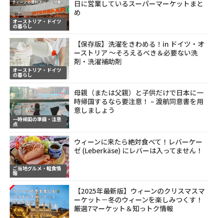
日に営業しているスーパーマーケットまと
め
オーストリア・ドイツ
の暮らし
【保存版】洗濯をきわめる！in ドイツ・オ
ーストリア ～そろえるべき＆必要ない洗
剤・洗濯補助剤
オーストリア・ドイツ
の暮らし
母親（または父親）と子供だけで日本に一
時帰国するなら要注意！ – 渡航同意書を用
意しましょう
一時帰国の準備・注意
点
ウィーンに来たら絶対食べて！レバーケー
ゼ (Leberkäse) にレバーは入ってません！
ご当地グルメ・軽食情
報
【2025年最新版】ウィーンのクリスマスマ
ーケット－冬のウィーンを楽しみつくす！
厳選7マーケット＆知っトク情報