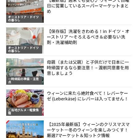
日に営業しているスーパーマーケットまと
め
オーストリア・ドイツ
の暮らし
【保存版】洗濯をきわめる！in ドイツ・オ
ーストリア ～そろえるべき＆必要ない洗
剤・洗濯補助剤
オーストリア・ドイツ
の暮らし
母親（または父親）と子供だけで日本に一
時帰国するなら要注意！ – 渡航同意書を用
意しましょう
一時帰国の準備・注意
点
ウィーンに来たら絶対食べて！レバーケー
ゼ (Leberkäse) にレバーは入ってません！
ご当地グルメ・軽食情
報
【2025年最新版】ウィーンのクリスマスマ
ーケット－冬のウィーンを楽しみつくす！
厳選7マーケット＆知っトク情報