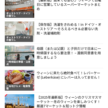
日に営業しているスーパーマーケットまと
め
オーストリア・ドイツ
の暮らし
【保存版】洗濯をきわめる！in ドイツ・オ
ーストリア ～そろえるべき＆必要ない洗
剤・洗濯補助剤
オーストリア・ドイツ
の暮らし
母親（または父親）と子供だけで日本に一
時帰国するなら要注意！ – 渡航同意書を用
意しましょう
一時帰国の準備・注意
点
ウィーンに来たら絶対食べて！レバーケー
ゼ (Leberkäse) にレバーは入ってません！
ご当地グルメ・軽食情
報
【2025年最新版】ウィーンのクリスマスマ
ーケット－冬のウィーンを楽しみつくす！
厳選7マーケット＆知っトク情報