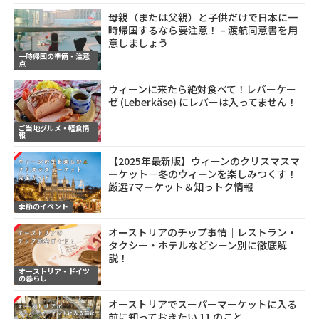
母親（または父親）と子供だけで日本に一
時帰国するなら要注意！ – 渡航同意書を用
意しましょう
一時帰国の準備・注意
点
ウィーンに来たら絶対食べて！レバーケー
ゼ (Leberkäse) にレバーは入ってません！
ご当地グルメ・軽食情
報
【2025年最新版】ウィーンのクリスマスマ
ーケット－冬のウィーンを楽しみつくす！
厳選7マーケット＆知っトク情報
季節のイベント
オーストリアのチップ事情｜レストラン・
タクシー・ホテルなどシーン別に徹底解
説！
オーストリア・ドイツ
の暮らし
オーストリアでスーパーマーケットに入る
前に知っておきたい 11 のこと