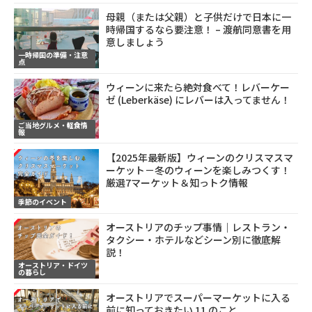
母親（または父親）と子供だけで日本に一
時帰国するなら要注意！ – 渡航同意書を用
意しましょう
一時帰国の準備・注意
点
ウィーンに来たら絶対食べて！レバーケー
ゼ (Leberkäse) にレバーは入ってません！
ご当地グルメ・軽食情
報
【2025年最新版】ウィーンのクリスマスマ
ーケット－冬のウィーンを楽しみつくす！
厳選7マーケット＆知っトク情報
季節のイベント
オーストリアのチップ事情｜レストラン・
タクシー・ホテルなどシーン別に徹底解
説！
オーストリア・ドイツ
の暮らし
オーストリアでスーパーマーケットに入る
前に知っておきたい 11 のこと