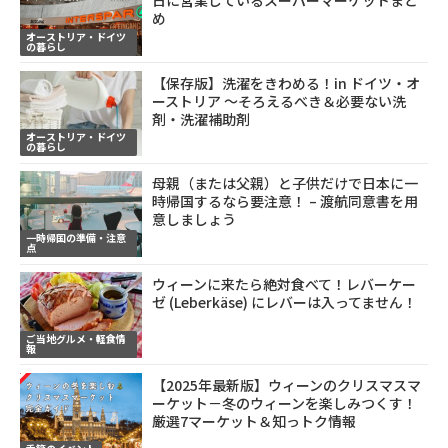
め
オーストリア・ドイツ
の暮らし
【保存版】洗濯をきわめる！in ドイツ・オ
ーストリア ～そろえるべき＆必要ない洗
剤・洗濯補助剤
オーストリア・ドイツ
の暮らし
母親（または父親）と子供だけで日本に一
時帰国するなら要注意！ – 渡航同意書を用
意しましょう
一時帰国の準備・注意
点
ウィーンに来たら絶対食べて！レバーケー
ゼ (Leberkäse) にレバーは入ってません！
ご当地グルメ・軽食情
報
【2025年最新版】ウィーンのクリスマスマ
ーケット－冬のウィーンを楽しみつくす！
厳選7マーケット＆知っトク情報